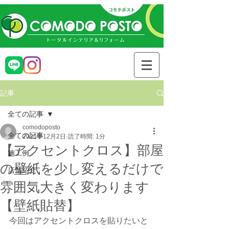
記事
全ての記事
comodoposto
全ての記事
2021年12月2日
読了時間: 1分
【アクセントクロス】部屋
施工例
の壁紙を少し変えるだけで
店舗紹介
雰囲気大きく変わります
【壁紙貼替】
今回はアクセントクロスを貼りたいと