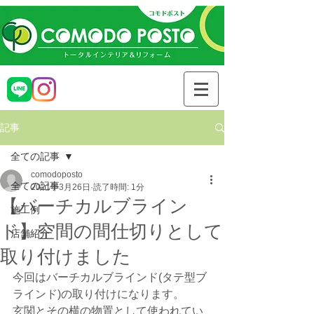
記事
全ての記事
comodoposto
全ての記事
2021年3月26日
読了時間: 1分
【バーチカルブライン
施工例
ド】空間の間仕切りとして
店舗紹介
取り付けました
今回はバーチカルブラインド(タテ型ブ
ラインド)の取り付けになります。
玄関とその横の物置として使われてい