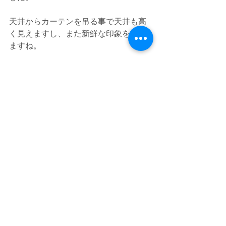
天井からカーテンを吊る事で天井も高
く見えますし、また新鮮な印象を与え
ますね。
遮光カーテン【東リ TKF30596】
今回は当店をご利用頂き、又お写真の
ご協力頂きまして誠にありがとうござ
いました。
すべて表示
最新記事