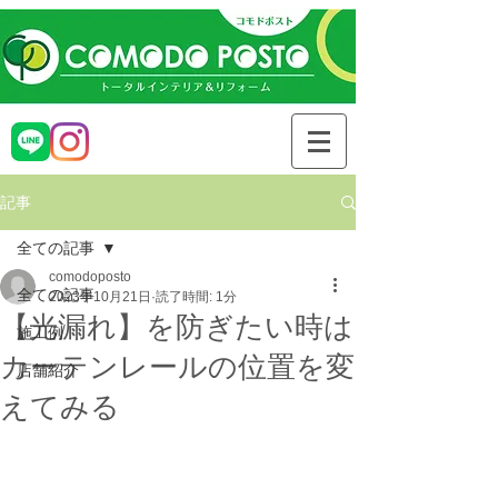
記事
全ての記事
comodoposto
全ての記事
2023年10月21日
読了時間: 1分
【光漏れ】を防ぎたい時は
施工例
カーテンレールの位置を変
店舗紹介
えてみる