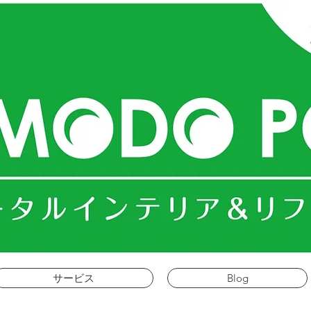
ＭＯＤＯ
ＰＯ
コモドポスト
サービス
Blog