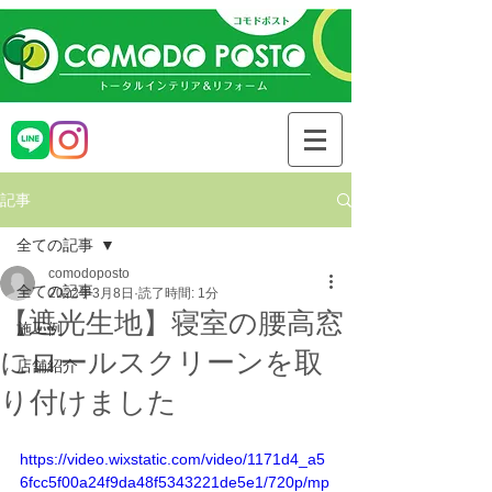
記事
全ての記事
comodoposto
全ての記事
2022年3月8日
読了時間: 1分
【遮光生地】寝室の腰高窓
施工例
にロールスクリーンを取
店舗紹介
り付けました
https://video.wixstatic.com/video/1171d4_a5
6fcc5f00a24f9da48f5343221de5e1/720p/mp