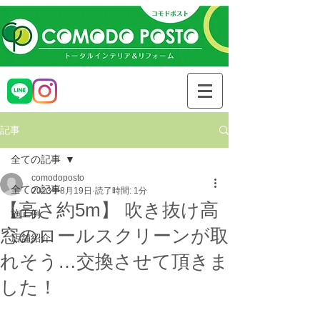
記事
全ての記事
comodoposto
全ての記事
2023年8月19日
読了時間: 1分
【高さ約5m】 吹き抜け高
施工例
窓のロールスクリーンが取
店舗紹介
れそう…交換させて頂きま
した！