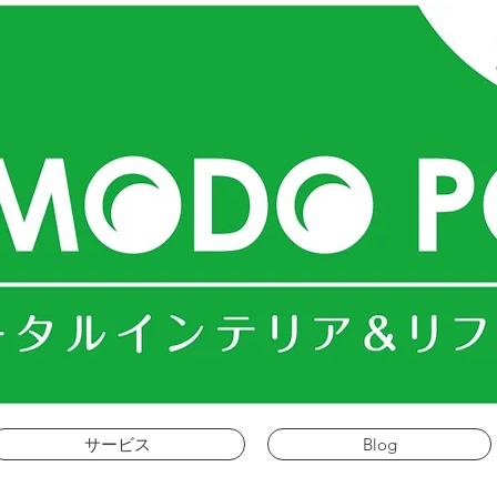
ＭＯＤＯ
ＰＯ
コモドポスト
サービス
Blog