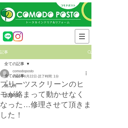
記事
全ての記事
comodoposto
全ての記事
2024年6月22日
読了時間: 1分
プリーツスクリーンのヒ
施工例
モが絡まって動かせなく
店舗紹介
なった…修理させて頂きま
した！