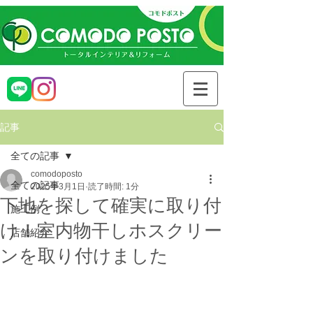
記事
全ての記事
comodoposto
全ての記事
2025年3月1日
読了時間: 1分
下地を探して確実に取り付
施工例
け！室内物干しホスクリー
店舗紹介
ンを取り付けました