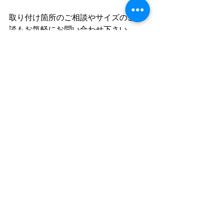
取り付け箇所のご相談やサイズのご相
談もお気軽にお問い合わせ下さい
今回は当店をご利用頂き、又お写真の
ご協力頂きまして誠にありがとうござ
いました。
すべて表示
最新記事