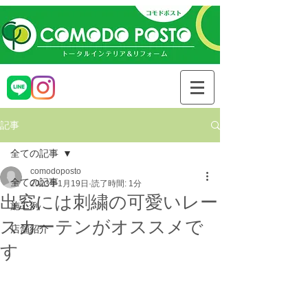
記事
全ての記事
comodoposto
全ての記事
2023年1月19日
読了時間: 1分
出窓には刺繍の可愛いレー
施工例
スカーテンがオススメで
店舗紹介
す