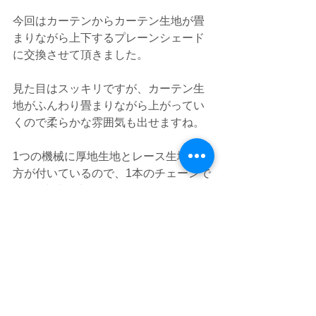
今回はカーテンからカーテン生地が畳
まりながら上下するプレーンシェード
に交換させて頂きました。
見た目はスッキリですが、カーテン生
地がふんわり畳まりながら上がってい
くので柔らかな雰囲気も出せますね。
1つの機械に厚地生地とレース生地の両
方が付いているので、1本のチェーンで
2枚の生地を上げ下げできます。
カーテン生地【東リ TKF20517 
TKF20686】
今回は当店をご利用頂き、又お写真の
ご協力頂きまして誠にありがとうござ
いました。