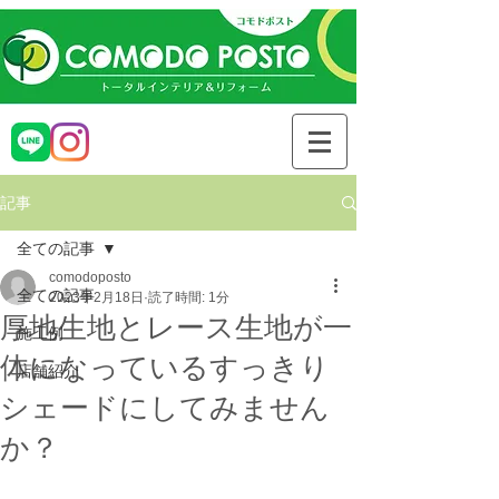
記事
全ての記事
comodoposto
全ての記事
2023年2月18日
読了時間: 1分
厚地生地とレース生地が一
施工例
体になっているすっきり
店舗紹介
シェードにしてみません
か？